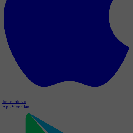
İndirebilirsin
App Store'dan