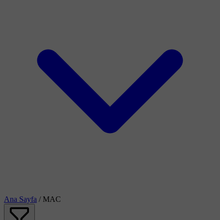
Ana Sayfa
/
MAC