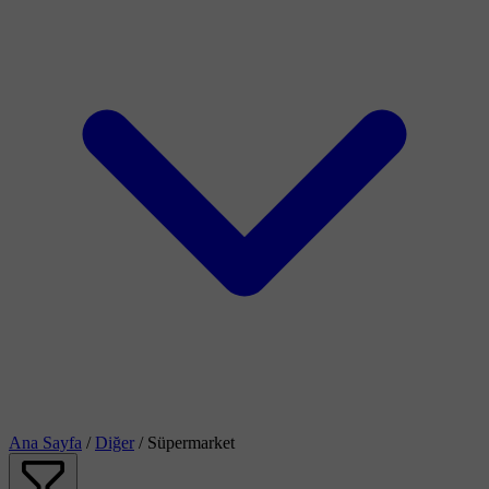
Ana Sayfa
/
Diğer
/
Süpermarket