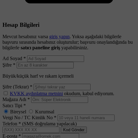
Hesap Bilgileri
Mevcut hesabınız varsa
giriş yapın
. Yoksa aşağıdaki bilgilerle
başvuru sırasında hesabınız oluşturulur; başvuru onaylandığında bu
bilgilerle
satıcı paneline giriş
yapabilirsiniz.
Ad Soyad
*
Şifre
*
Büyük/küçük harf ve rakam içermeli
Şifre (Tekrar)
*
KVKK aydınlatma metnini
okudum, kabul ediyorum.
Mağaza Adı
*
Satıcı Tipi
*
Bireysel
Kurumsal
Vergi No / TC Kimlik No
*
Telefon
*
(SMS doğrulama yapılacak)
Kod Gönder
E-posta
*