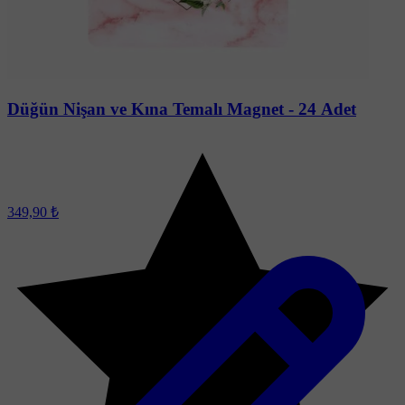
Soru-Cevap
Düğün Nişan ve Kına Temalı Magnet - 24 Adet
349,90 ₺