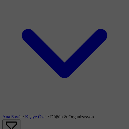
Ana Sayfa
/
Kişiye Özel
/
Düğün & Organizasyon