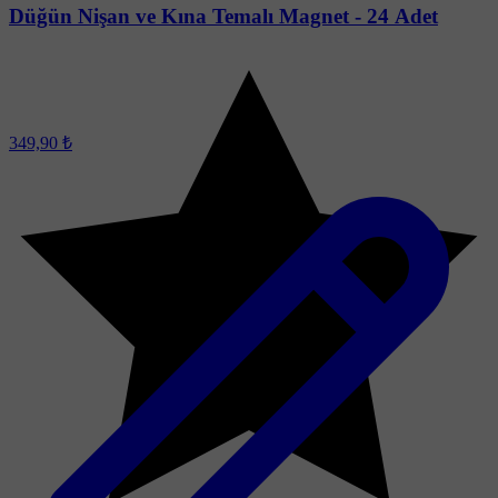
Düğün Nişan ve Kına Temalı Magnet - 24 Adet
349,90 ₺