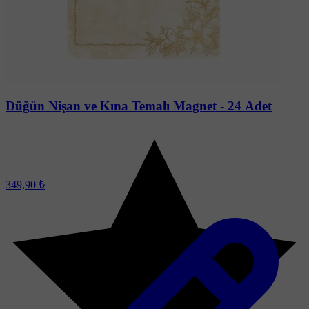
Soru-Cevap
Düğün Nişan ve Kına Temalı Magnet - 24 Adet
349,90 ₺