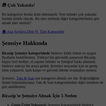
🎁 Çok Yakında!
Bu kategoriye henüz ürün eklenmedi. Yeni ürünler çok yakında
burada sizinle olacak. Bu süre zarfında diğer kategorilerimize göz
atmak ister misiniz?
🏠 Ana Sayfaya Dön
📂 Tüm Kategoriler
Şemsiye Hakkında
Bicazip Şemsiye kategorisinde
binlerce farklı ürünü en uygun
fiyatlarla bulabilirsiniz. Türkiye'nin güvenilir pazaryeri Bicazip,
kişiye özel hediye, el yapımı ürünler ve fotoğraf baskı alanında
binlerce satıcıyı bir araya getirir. Şemsiye arayanlar için en geniş
ürün yelpazesi, hızlı kargo ve güvenli ödeme avantajları sunarız.
Şemsiye,
Takı & Saat
ana kategorisi altında yer alır. Beğendiğiniz
ürünü bulamadıysanız Takı & Saat kategorisindeki diğer ürünlere de
göz atabilirsiniz.
Bicazip'te Şemsiye Almak İçin 5 Neden
Geniş Ürün Yelpazesi:
Şemsiye kategorisinde binlerce