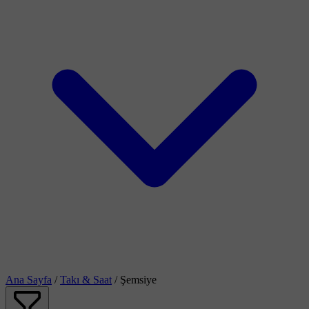
Ana Sayfa
/
Takı & Saat
/
Şemsiye