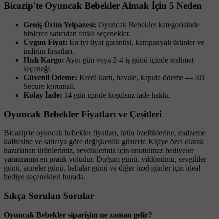
Bicazip'te Oyuncak Bebekler Almak İçin 5 Neden
Geniş Ürün Yelpazesi:
Oyuncak Bebekler kategorisinde
binlerce satıcıdan farklı seçenekler.
Uygun Fiyat:
En iyi fiyat garantisi, kampanyalı ürünler ve
indirim fırsatları.
Hızlı Kargo:
Aynı gün veya 2-4 iş günü içinde teslimat
seçeneği.
Güvenli Ödeme:
Kredi kartı, havale, kapıda ödeme — 3D
Secure korumalı.
Kolay İade:
14 gün içinde koşulsuz iade hakkı.
Oyuncak Bebekler Fiyatları ve Çeşitleri
Bicazip'te oyuncak bebekler fiyatları, ürün özelliklerine, malzeme
kalitesine ve satıcıya göre değişkenlik gösterir. Kişiye özel olarak
hazırlanan ürünlerimiz, sevdikleriniz için unutulmaz hediyeler
yaratmanın en pratik yoludur. Doğum günü, yıldönümü, sevgililer
günü, anneler günü, babalar günü ve diğer özel günler için ideal
hediye seçenekleri burada.
Sıkça Sorulan Sorular
Oyuncak Bebekler siparişim ne zaman gelir?