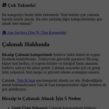
🎁 Çok Yakında!
Bu kategoriye henüz ürün eklenmedi. Yeni ürünler çok yakında
burada sizinle olacak. Bu süre zarfında diğer kategorilerimize göz
atmak ister misiniz?
🏠 Ana Sayfaya Dön
📂 Tüm Kategoriler
Çakmak Hakkında
Bicazip Çakmak kategorisinde
binlerce farklı ürünü en uygun
fiyatlarla bulabilirsiniz. Türkiye'nin güvenilir pazaryeri Bicazip,
kişiye özel hediye, el yapımı ürünler ve fotoğraf baskı alanında
binlerce satıcıyı bir araya getirir. Çakmak arayanlar için en geniş
ürün yelpazesi, hızlı kargo ve güvenli ödeme avantajları sunarız.
Çakmak,
Takı & Saat
ana kategorisi altında yer alır. Beğendiğiniz
ürünü bulamadıysanız Takı & Saat kategorisindeki diğer ürünlere de
göz atabilirsiniz.
Bicazip'te Çakmak Almak İçin 5 Neden
Geniş Ürün Yelpazesi:
Çakmak kategorisinde binlerce