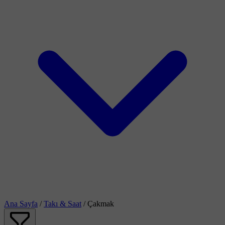
Ana Sayfa
/
Takı & Saat
/
Çakmak