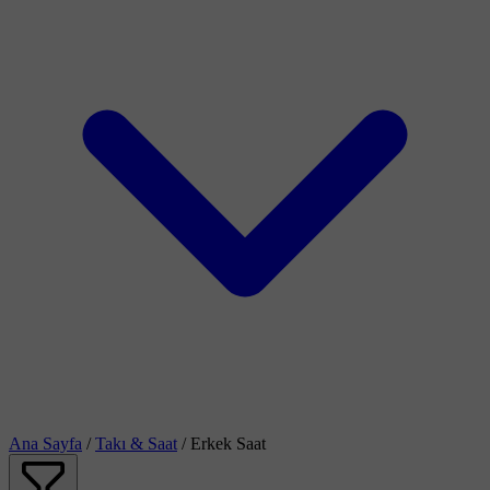
Ana Sayfa
/
Takı & Saat
/
Erkek Saat