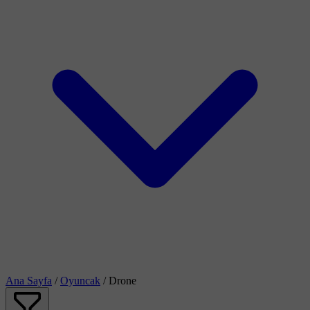
Ana Sayfa
/
Oyuncak
/
Drone