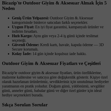
Bicazip'te Outdoor Giyim & Aksesuar Almak İçin 5
Neden
Geniş Ürün Yelpazesi:
Outdoor Giyim & Aksesuar
kategorisinde binlerce satıcıdan farklı seçenekler.
Uygun Fiyat:
En iyi fiyat garantisi, kampanyalı ürünler ve
indirim fırsatları.
Hızlı Kargo:
Aynı gün veya 2-4 iş günü içinde teslimat
seçeneği.
Güvenli Ödeme:
Kredi kartı, havale, kapıda ödeme — 3D
Secure korumalı.
Kolay İade:
14 gün içinde koşulsuz iade hakkı.
Outdoor Giyim & Aksesuar Fiyatları ve Çeşitleri
Bicazip'te outdoor giyim & aksesuar fiyatları, ürün özelliklerine,
malzeme kalitesine ve satıcıya göre değişkenlik gösterir. Kişiye özel
olarak hazırlanan ürünlerimiz, sevdikleriniz için unutulmaz hediyeler
yaratmanın en pratik yoludur. Doğum günü, yıldönümü, sevgililer
günü, anneler günü, babalar günü ve diğer özel günler için ideal
hediye seçenekleri burada.
Sıkça Sorulan Sorular