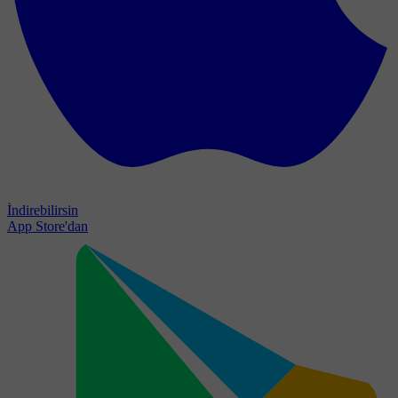
İndirebilirsin
App Store'dan