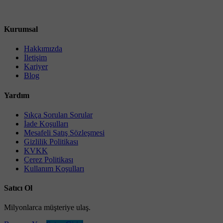
Kurumsal
Hakkımızda
İletişim
Kariyer
Blog
Yardım
Sıkça Sorulan Sorular
İade Koşulları
Mesafeli Satış Sözleşmesi
Gizlilik Politikası
KVKK
Çerez Politikası
Kullanım Koşulları
Satıcı Ol
Milyonlarca müşteriye ulaş.