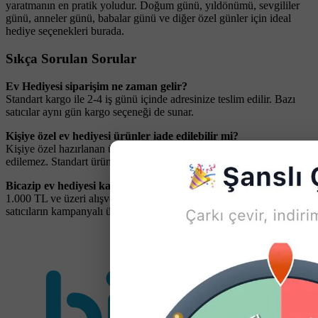
yaratmanın en pratik yoludur. Doğum günü, yıldönümü, sevgililer
günü, anneler günü, babalar günü ve diğer özel günler için ideal
hediye seçenekleri burada.
Sıkça Sorulan Sorular
Ev Hediyesi siparişim ne zaman gelir?
Standart kargo ile 2-4 iş günü içinde adresinize teslim edilir. Bazı
satıcılar aynı gün kargo seçeneği de sunar.
Kişiye özel ev hediyesi ürünler iade edilebilir mi?
Kişiye özel hazırlanan ürünler, üretim hatası olmadığı sürece iade
edilemez. Standart ürünler için 14 gün koşulsuz iade hakkınız vardır.
Bicazip ev hediyesi kategorisinde ücretsiz kargo var mı?
1.000 TL ve üzeri alışverişlerde kargo ücretsizdir. Ayrıca seçili
satıcıların kampanyalı ürünlerinde ücretsiz kargo seçeneği bulunur.