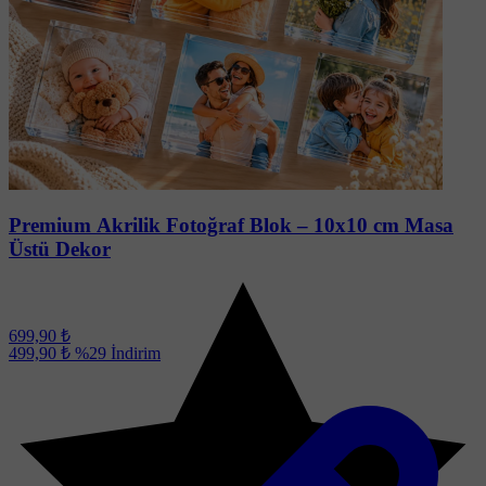
Soru-Cevap
Premium Akrilik Fotoğraf Blok – 10x10 cm Masa
Üstü Dekor
699,90 ₺
499,90 ₺
%29
İndirim