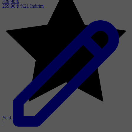
329,90 ₺
259,90 ₺
%21
İndirim
Yeni
|