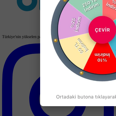
Türkiye'nin yükselen pazaryeri. Binlerce satıcı, milyonlarca ürün.