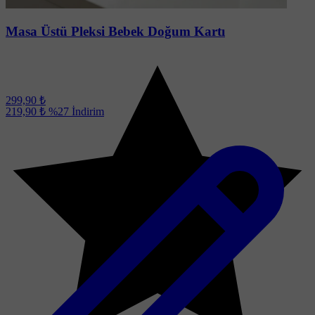
Masa Üstü Pleksi Bebek Doğum Kartı
299,90 ₺
219,90 ₺
%27
İndirim