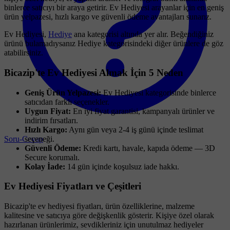
binlerce satıcıyı bir araya getirir. Ev Hediyesi arayanlar için en geniş
ürün yelpazesi, hızlı kargo ve güvenli ödeme avantajları sunarız.
Ev Hediyesi,
Hediye
ana kategorisi altında yer alır. Beğendiğiniz
ürünü bulamadıysanız Hediye kategorisindeki diğer ürünlere de göz
atabilirsiniz.
Bicazip'te Ev Hediyesi Almak İçin 5 Neden
Geniş Ürün Yelpazesi:
Ev Hediyesi kategorisinde binlerce
satıcıdan farklı seçenekler.
Uygun Fiyat:
En iyi fiyat garantisi, kampanyalı ürünler ve
indirim fırsatları.
Hızlı Kargo:
Aynı gün veya 2-4 iş günü içinde teslimat
Soru-Cevap
seçeneği.
Güvenli Ödeme:
Kredi kartı, havale, kapıda ödeme — 3D
Secure korumalı.
Kolay İade:
14 gün içinde koşulsuz iade hakkı.
Ev Hediyesi Fiyatları ve Çeşitleri
Bicazip'te ev hediyesi fiyatları, ürün özelliklerine, malzeme
kalitesine ve satıcıya göre değişkenlik gösterir. Kişiye özel olarak
hazırlanan ürünlerimiz, sevdikleriniz için unutulmaz hediyeler