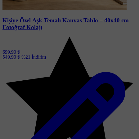
Kişiye Özel Aşk Temalı Kanvas Tablo – 40x40 cm
Fotoğraf Kolajı
699,90 ₺
549,90 ₺
%21
İndirim