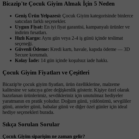
Bicazip'te Çocuk Giyim Almak İçin 5 Neden
Geniş Ürün Yelpazesi:
Çocuk Giyim kategorisinde binlerce
satıcıdan farklı seçenekler.
Uygun Fiyat:
En iyi fiyat garantisi, kampanyalı ürünler ve
indirim fırsatları.
Hızlı Kargo:
Aynı gün veya 2-4 iş günü içinde teslimat
seçeneği.
Güvenli Ödeme:
Kredi kartı, havale, kapıda ödeme — 3D
Secure korumalı.
Kolay İade:
14 gün içinde koşulsuz iade hakkı.
Çocuk Giyim Fiyatları ve Çeşitleri
Bicazip'te çocuk giyim fiyatları, ürün özelliklerine, malzeme
kalitesine ve satıcıya göre değişkenlik gösterir. Kişiye özel olarak
hazırlanan ürünlerimiz, sevdikleriniz için unutulmaz hediyeler
yaratmanın en pratik yoludur. Doğum günü, yıldönümü, sevgililer
günü, anneler günü, babalar günü ve diğer özel günler için ideal
hediye seçenekleri burada.
Sıkça Sorulan Sorular
Çocuk Giyim siparişim ne zaman gelir?