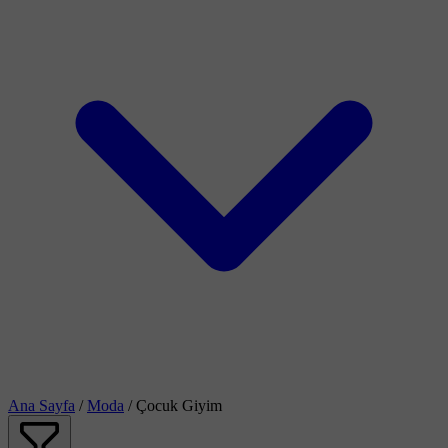
Ana Sayfa
/
Moda
/
Çocuk Giyim