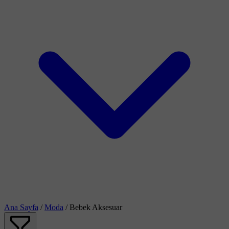
Ana Sayfa
/
Moda
/
Bebek Aksesuar