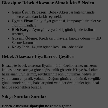
Bicazip'te Bebek Aksesuar Almak İçin 5 Neden
Geniş Ürün Yelpazesi:
Bebek Aksesuar kategorisinde
binlerce satıcıdan farklı seçenekler.
Uygun Fiyat:
En iyi fiyat garantisi, kampanyalı ürünler ve
indirim fırsatları.
Hızlı Kargo:
Aynı gün veya 2-4 iş günü içinde teslimat
seçeneği.
Güvenli Ödeme:
Kredi kartı, havale, kapıda ödeme — 3D
Secure korumalı.
Kolay İade:
14 gün içinde koşulsuz iade hakkı.
Bebek Aksesuar Fiyatları ve Çeşitleri
Bicazip'te bebek aksesuar fiyatları, ürün özelliklerine, malzeme
kalitesine ve satıcıya göre değişkenlik gösterir. Kişiye özel olarak
hazırlanan ürünlerimiz, sevdikleriniz için unutulmaz hediyeler
yaratmanın en pratik yoludur. Doğum günü, yıldönümü, sevgililer
günü, anneler günü, babalar günü ve diğer özel günler için ideal
hediye seçenekleri burada.
Sıkça Sorulan Sorular
Bebek Aksesuar siparişim ne zaman gelir?