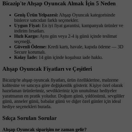
Bicazip'te Ahşap Oyuncak Almak İçin 5 Neden
Geniş Ürün Yelpazesi:
Ahşap Oyuncak kategorisinde
binlerce satıcıdan farklı seçenekler.
Uygun Fiyat:
En iyi fiyat garantisi, kampanyalı ürünler ve
indirim fırsatları.
Hızlı Kargo:
Aynı gün veya 2-4 iş günü içinde teslimat
seçeneği.
Güvenli Ödeme:
Kredi kartı, havale, kapıda ödeme — 3D
Secure korumalı.
Kolay İade:
14 gün içinde koşulsuz iade hakkı.
Ahşap Oyuncak Fiyatları ve Çeşitleri
Bicazip'te ahşap oyuncak fiyatları, ürün özelliklerine, malzeme
kalitesine ve satıcıya göre değişkenlik gösterir. Kişiye özel olarak
hazırlanan ürünlerimiz, sevdikleriniz için unutulmaz hediyeler
yaratmanın en pratik yoludur. Doğum günü, yıldönümü, sevgililer
günü, anneler günü, babalar günü ve diğer özel günler için ideal
hediye seçenekleri burada.
Sıkça Sorulan Sorular
Ahşap Oyuncak siparişim ne zaman gelir?