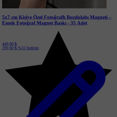
5x7 cm Kişiye Özel Fotoğraflı Buzdolabı Magneti –
Esnek Fotoğraf Magnet Baskı - 35 Adet
449,90 ₺
299,90 ₺
%33
İndirim