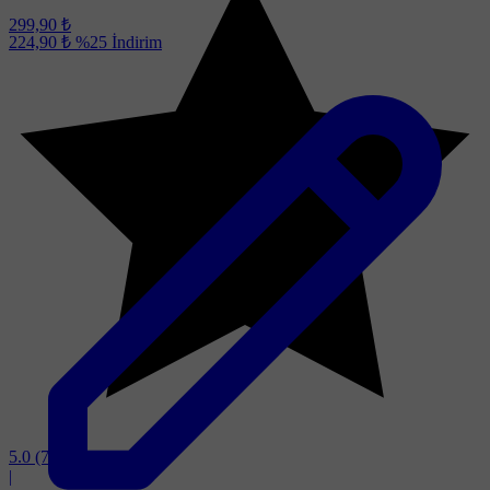
299,90 ₺
224,90 ₺
%25
İndirim
5.0
(7)
|