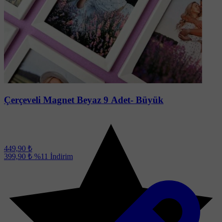
Soru-Cevap
Çerçeveli Magnet Beyaz 9 Adet- Büyük
449,90 ₺
399,90 ₺
%11
İndirim