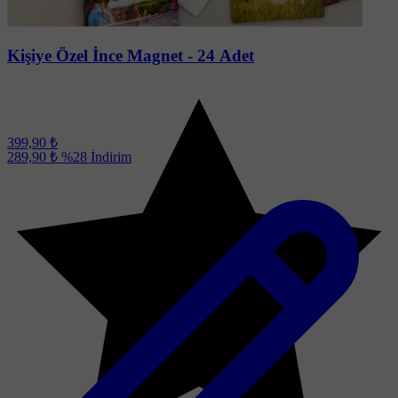
Kişiye Özel İnce Magnet - 24 Adet
399,90 ₺
289,90 ₺
%28
İndirim