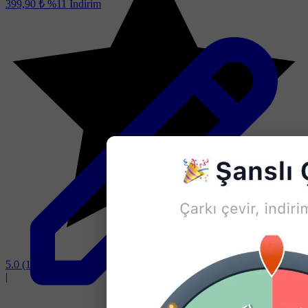
399,90 ₺
%11
İndirim
5.0
(1)
|