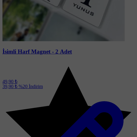
Soru-Cevap
İsimli Harf Magnet - 2 Adet
49,90 ₺
39,90 ₺
%20
İndirim