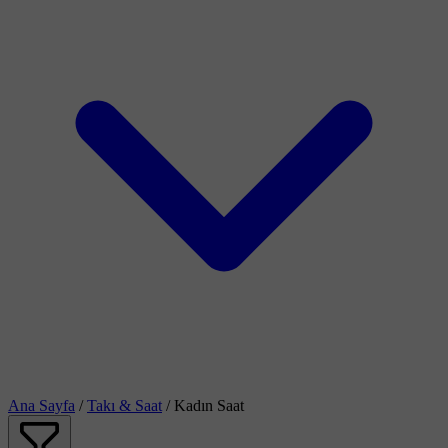
Ana Sayfa
/
Takı & Saat
/
Kadın Saat