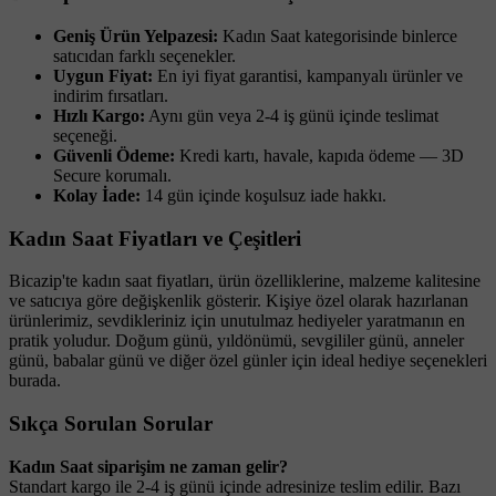
Geniş Ürün Yelpazesi:
Kadın Saat kategorisinde binlerce
satıcıdan farklı seçenekler.
Uygun Fiyat:
En iyi fiyat garantisi, kampanyalı ürünler ve
indirim fırsatları.
Hızlı Kargo:
Aynı gün veya 2-4 iş günü içinde teslimat
seçeneği.
Güvenli Ödeme:
Kredi kartı, havale, kapıda ödeme — 3D
Secure korumalı.
Kolay İade:
14 gün içinde koşulsuz iade hakkı.
Kadın Saat Fiyatları ve Çeşitleri
Bicazip'te kadın saat fiyatları, ürün özelliklerine, malzeme kalitesine
ve satıcıya göre değişkenlik gösterir. Kişiye özel olarak hazırlanan
ürünlerimiz, sevdikleriniz için unutulmaz hediyeler yaratmanın en
pratik yoludur. Doğum günü, yıldönümü, sevgililer günü, anneler
günü, babalar günü ve diğer özel günler için ideal hediye seçenekleri
burada.
Sıkça Sorulan Sorular
Kadın Saat siparişim ne zaman gelir?
Standart kargo ile 2-4 iş günü içinde adresinize teslim edilir. Bazı