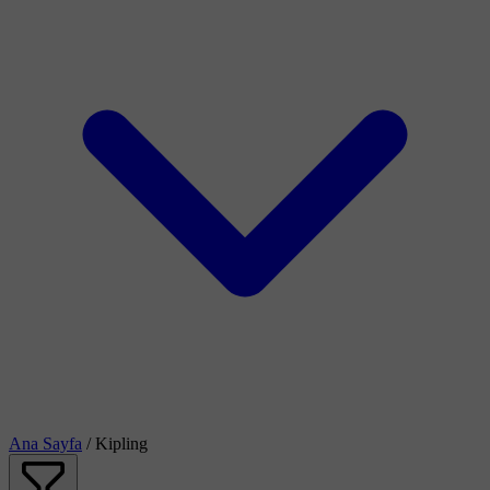
Ana Sayfa
/
Kipling