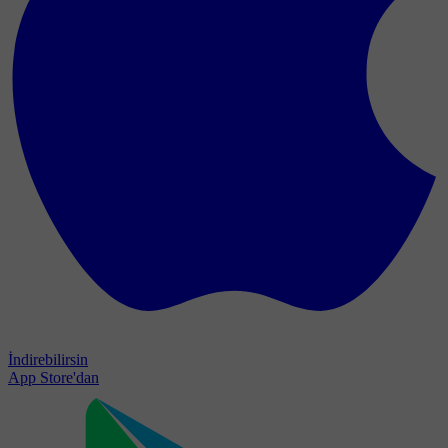
İndirebilirsin
App Store'dan