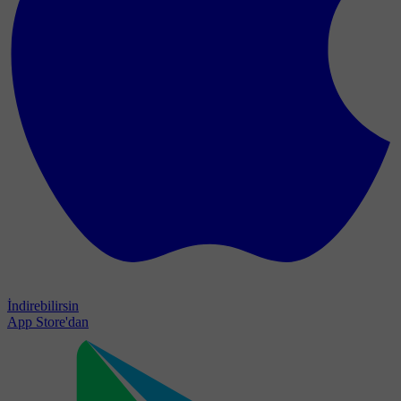
İndirebilirsin
App Store'dan