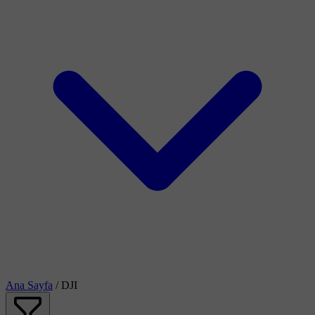
Ana Sayfa
/
DJI