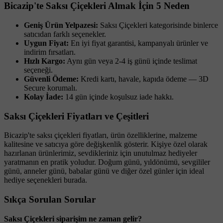
Bicazip'te Saksı Çiçekleri Almak İçin 5 Neden
Geniş Ürün Yelpazesi:
Saksı Çiçekleri kategorisinde binlerce
satıcıdan farklı seçenekler.
Uygun Fiyat:
En iyi fiyat garantisi, kampanyalı ürünler ve
indirim fırsatları.
Hızlı Kargo:
Aynı gün veya 2-4 iş günü içinde teslimat
seçeneği.
Güvenli Ödeme:
Kredi kartı, havale, kapıda ödeme — 3D
Secure korumalı.
Kolay İade:
14 gün içinde koşulsuz iade hakkı.
Saksı Çiçekleri Fiyatları ve Çeşitleri
Bicazip'te saksı çiçekleri fiyatları, ürün özelliklerine, malzeme
kalitesine ve satıcıya göre değişkenlik gösterir. Kişiye özel olarak
hazırlanan ürünlerimiz, sevdikleriniz için unutulmaz hediyeler
yaratmanın en pratik yoludur. Doğum günü, yıldönümü, sevgililer
günü, anneler günü, babalar günü ve diğer özel günler için ideal
hediye seçenekleri burada.
Sıkça Sorulan Sorular
Saksı Çiçekleri siparişim ne zaman gelir?