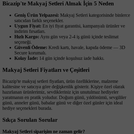
Bicazip'te Makyaj Setleri Almak İçin 5 Neden
Geniş Ürün Yelpazesi:
Makyaj Setleri kategorisinde binlerce
satıcıdan farklı seçenekler.
Uygun Fiyat:
En iyi fiyat garantisi, kampanyalı ürünler ve
indirim fırsatları.
Hızlı Kargo:
Aynı gün veya 2-4 iş günü içinde teslimat
seçeneği.
Güvenli Ödeme:
Kredi kartı, havale, kapıda ödeme — 3D
Secure korumalı.
Kolay İade:
14 gün içinde koşulsuz iade hakkı.
Makyaj Setleri Fiyatları ve Çeşitleri
Bicazip'te makyaj setleri fiyatları, ürün özelliklerine, malzeme
kalitesine ve satıcıya göre değişkenlik gösterir. Kişiye özel olarak
hazırlanan ürünlerimiz, sevdikleriniz için unutulmaz hediyeler
yaratmanın en pratik yoludur. Doğum günü, yıldönümü, sevgililer
günü, anneler günü, babalar günü ve diğer özel günler için ideal
hediye seçenekleri burada.
Sıkça Sorulan Sorular
Makyaj Setleri siparişim ne zaman gelir?