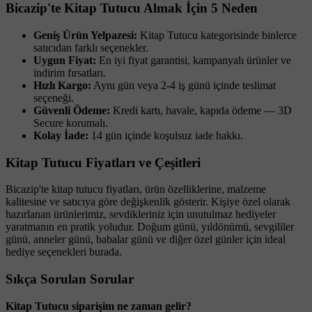
Bicazip'te Kitap Tutucu Almak İçin 5 Neden
Geniş Ürün Yelpazesi:
Kitap Tutucu kategorisinde binlerce
satıcıdan farklı seçenekler.
Uygun Fiyat:
En iyi fiyat garantisi, kampanyalı ürünler ve
indirim fırsatları.
Hızlı Kargo:
Aynı gün veya 2-4 iş günü içinde teslimat
seçeneği.
Güvenli Ödeme:
Kredi kartı, havale, kapıda ödeme — 3D
Secure korumalı.
Kolay İade:
14 gün içinde koşulsuz iade hakkı.
Kitap Tutucu Fiyatları ve Çeşitleri
Bicazip'te kitap tutucu fiyatları, ürün özelliklerine, malzeme
kalitesine ve satıcıya göre değişkenlik gösterir. Kişiye özel olarak
hazırlanan ürünlerimiz, sevdikleriniz için unutulmaz hediyeler
yaratmanın en pratik yoludur. Doğum günü, yıldönümü, sevgililer
günü, anneler günü, babalar günü ve diğer özel günler için ideal
hediye seçenekleri burada.
Sıkça Sorulan Sorular
Kitap Tutucu siparişim ne zaman gelir?