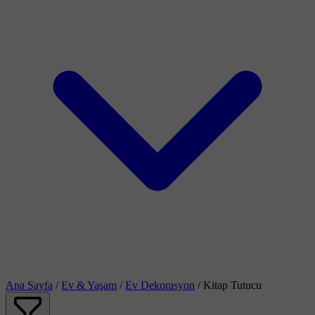
Ana Sayfa
/
Ev & Yaşam
/
Ev Dekorasyon
/
Kitap Tutucu