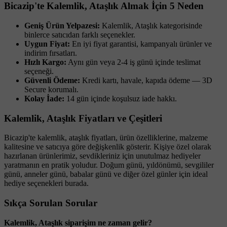
Bicazip'te Kalemlik, Ataşlık Almak İçin 5 Neden
Geniş Ürün Yelpazesi:
Kalemlik, Ataşlık kategorisinde
binlerce satıcıdan farklı seçenekler.
Uygun Fiyat:
En iyi fiyat garantisi, kampanyalı ürünler ve
indirim fırsatları.
Hızlı Kargo:
Aynı gün veya 2-4 iş günü içinde teslimat
seçeneği.
Güvenli Ödeme:
Kredi kartı, havale, kapıda ödeme — 3D
Secure korumalı.
Kolay İade:
14 gün içinde koşulsuz iade hakkı.
Kalemlik, Ataşlık Fiyatları ve Çeşitleri
Bicazip'te kalemlik, ataşlık fiyatları, ürün özelliklerine, malzeme
kalitesine ve satıcıya göre değişkenlik gösterir. Kişiye özel olarak
hazırlanan ürünlerimiz, sevdikleriniz için unutulmaz hediyeler
yaratmanın en pratik yoludur. Doğum günü, yıldönümü, sevgililer
günü, anneler günü, babalar günü ve diğer özel günler için ideal
hediye seçenekleri burada.
Sıkça Sorulan Sorular
Kalemlik, Ataşlık siparişim ne zaman gelir?