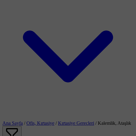
Ana Sayfa
/
Ofis, Kırtasiye
/
Kırtasiye Gereçleri
/
Kalemlik, Ataşlık