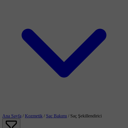
Ana Sayfa
/
Kozmetik
/
Saç Bakımı
/
Saç Şekillendirici