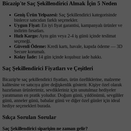
Bicazip'te Saç Şekillendirici Almak İçin 5 Neden
Geniş Ürün Yelpazesi:
Saç Şekillendirici kategorisinde
binlerce satıcıdan farklı seçenekler.
Uygun Fiyat:
En iyi fiyat garantisi, kampanyalı ürünler ve
indirim fırsatları.
Hızlı Kargo:
Aynı gün veya 2-4 iş günü içinde teslimat
seçeneği.
Güvenli Ödeme:
Kredi kartı, havale, kapıda ödeme — 3D
Secure korumalı.
Kolay İade:
14 gün içinde koşulsuz iade hakkı.
Saç Şekillendirici Fiyatları ve Çeşitleri
Bicazip'te saç şekillendirici fiyatları, ürün özelliklerine, malzeme
kalitesine ve satıcıya göre değişkenlik gösterir. Kişiye özel olarak
hazırlanan ürünlerimiz, sevdikleriniz için unutulmaz hediyeler
yaratmanın en pratik yoludur. Doğum günü, yıldönümü, sevgililer
günü, anneler günü, babalar günü ve diğer özel günler için ideal
hediye seçenekleri burada.
Sıkça Sorulan Sorular
Saç Şekillendirici siparişim ne zaman gelir?