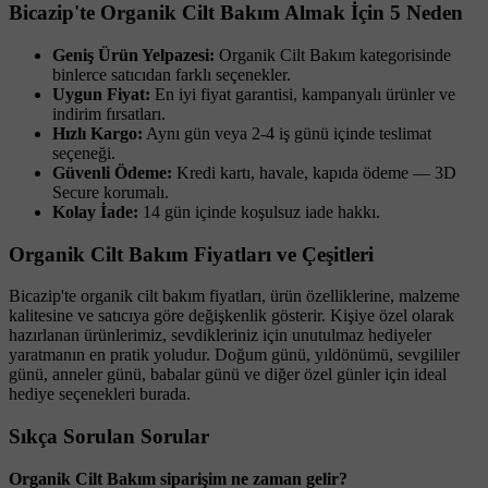
Bicazip'te Organik Cilt Bakım Almak İçin 5 Neden
Geniş Ürün Yelpazesi:
Organik Cilt Bakım kategorisinde
binlerce satıcıdan farklı seçenekler.
Uygun Fiyat:
En iyi fiyat garantisi, kampanyalı ürünler ve
indirim fırsatları.
Hızlı Kargo:
Aynı gün veya 2-4 iş günü içinde teslimat
seçeneği.
Güvenli Ödeme:
Kredi kartı, havale, kapıda ödeme — 3D
Secure korumalı.
Kolay İade:
14 gün içinde koşulsuz iade hakkı.
Organik Cilt Bakım Fiyatları ve Çeşitleri
Bicazip'te organik cilt bakım fiyatları, ürün özelliklerine, malzeme
kalitesine ve satıcıya göre değişkenlik gösterir. Kişiye özel olarak
hazırlanan ürünlerimiz, sevdikleriniz için unutulmaz hediyeler
yaratmanın en pratik yoludur. Doğum günü, yıldönümü, sevgililer
günü, anneler günü, babalar günü ve diğer özel günler için ideal
hediye seçenekleri burada.
Sıkça Sorulan Sorular
Organik Cilt Bakım siparişim ne zaman gelir?