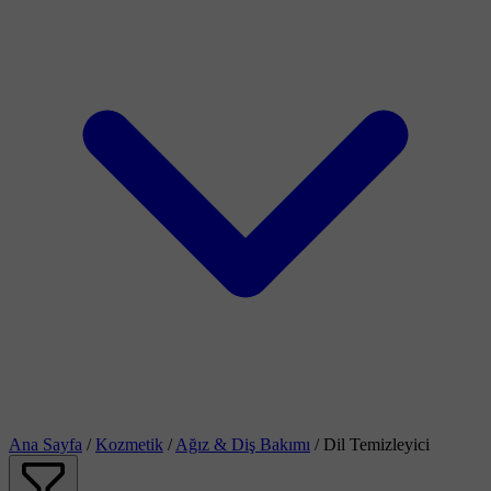
Ana Sayfa
/
Kozmetik
/
Ağız & Diş Bakımı
/
Dil Temizleyici