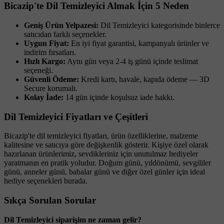
Bicazip'te Dil Temizleyici Almak İçin 5 Neden
Geniş Ürün Yelpazesi:
Dil Temizleyici kategorisinde binlerce
satıcıdan farklı seçenekler.
Uygun Fiyat:
En iyi fiyat garantisi, kampanyalı ürünler ve
indirim fırsatları.
Hızlı Kargo:
Aynı gün veya 2-4 iş günü içinde teslimat
seçeneği.
Güvenli Ödeme:
Kredi kartı, havale, kapıda ödeme — 3D
Secure korumalı.
Kolay İade:
14 gün içinde koşulsuz iade hakkı.
Dil Temizleyici Fiyatları ve Çeşitleri
Bicazip'te dil temizleyici fiyatları, ürün özelliklerine, malzeme
kalitesine ve satıcıya göre değişkenlik gösterir. Kişiye özel olarak
hazırlanan ürünlerimiz, sevdikleriniz için unutulmaz hediyeler
yaratmanın en pratik yoludur. Doğum günü, yıldönümü, sevgililer
günü, anneler günü, babalar günü ve diğer özel günler için ideal
hediye seçenekleri burada.
Sıkça Sorulan Sorular
Dil Temizleyici siparişim ne zaman gelir?