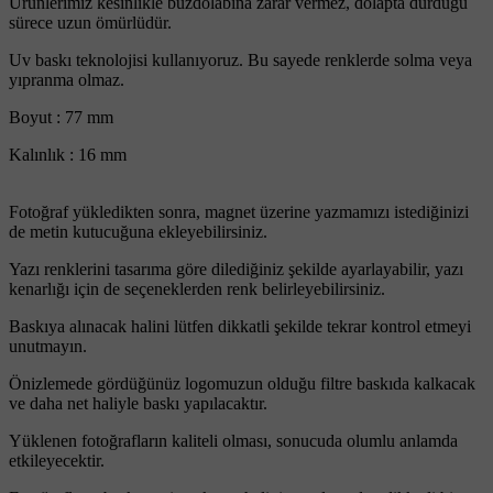
Ürünlerimiz kesinlikle buzdolabına zarar vermez, dolapta durduğu
sürece uzun ömürlüdür.
Uv baskı teknolojisi kullanıyoruz. Bu sayede renklerde solma veya
yıpranma olmaz.
Boyut : 77 mm
Kalınlık : 16 mm
Fotoğraf yükledikten sonra, magnet üzerine yazmamızı istediğinizi
de metin kutucuğuna ekleyebilirsiniz.
Yazı renklerini tasarıma göre dilediğiniz şekilde ayarlayabilir, yazı
kenarlığı için de seçeneklerden renk belirleyebilirsiniz.
Baskıya alınacak halini lütfen dikkatli şekilde tekrar kontrol etmeyi
unutmayın.
Önizlemede gördüğünüz logomuzun olduğu filtre baskıda kalkacak
ve daha net haliyle baskı yapılacaktır.
Yüklenen fotoğrafların kaliteli olması, sonucuda olumlu anlamda
etkileyecektir.