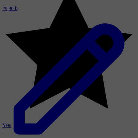
29,90 ₺
Yeni
|