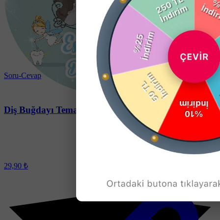
Soru-Cevap
Diş Buğdayı Temalı Yuvarlak Açacak Magneti
29,90 ₺