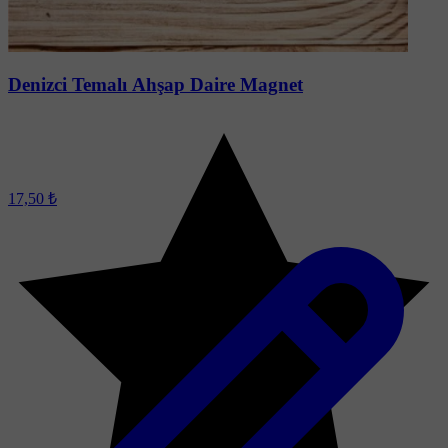
Denizci Temalı Ahşap Daire Magnet
17,50 ₺