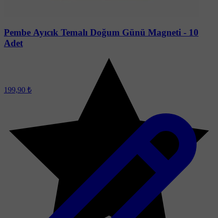
Pembe Ayıcık Temalı Doğum Günü Magneti - 10
Adet
199,90 ₺