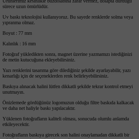
Ürünlerimiz kesinlikle buzdolabına zarar vermez, dolapta durduğu
sürece uzun ömürlüdür.
Uv baskı teknolojisi kullanıyoruz. Bu sayede renklerde solma veya
yıpranma olmaz.
Boyut : 77 mm
Kalınlık : 16 mm
Fotoğraf yükledikten sonra, magnet üzerine yazmamızı istediğinizi
de metin kutucuğuna ekleyebilirsiniz.
Yazı renklerini tasarıma göre dilediğiniz şekilde ayarlayabilir, yazı
kenarlığı için de seçeneklerden renk belirleyebilirsiniz.
Baskıya alınacak halini lütfen dikkatli şekilde tekrar kontrol etmeyi
unutmayın.
Önizlemede gördüğünüz logomuzun olduğu filtre baskıda kalkacak
ve daha net haliyle baskı yapılacaktır.
Yüklenen fotoğrafların kaliteli olması, sonucuda olumlu anlamda
etkileyecektir.
Fotoğrafların baskıya girecek son halini onaylamadan dikkatli bir