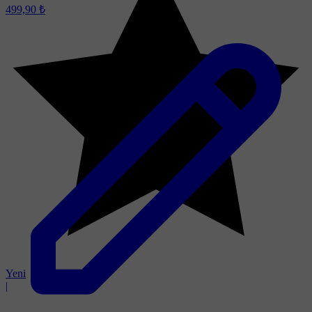
499,90 ₺
Yeni
|