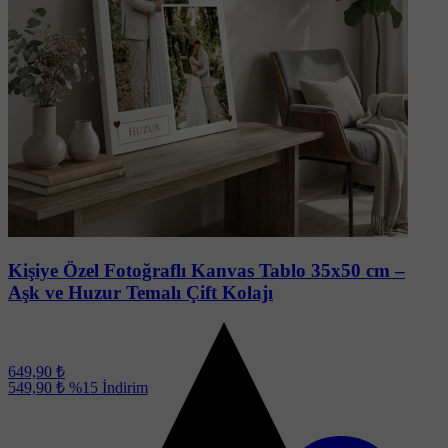
Soru-Cevap
Kişiye Özel Fotoğraflı Kanvas Tablo 35x50 cm –
Aşk ve Huzur Temalı Çift Kolajı
649,90 ₺
549,90 ₺
%15
İndirim