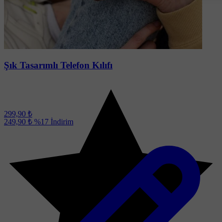
Soru-Cevap
(1)
Şık Tasarımlı Telefon Kılıfı
299,90 ₺
249,90 ₺
%17
İndirim