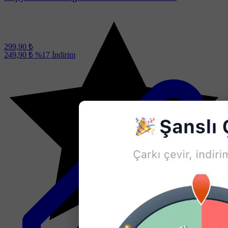
299,90 ₺
249,90 ₺
%17
İndirim