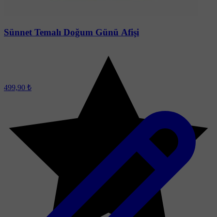
Sünnet Temalı Doğum Günü Afişi
499,90 ₺