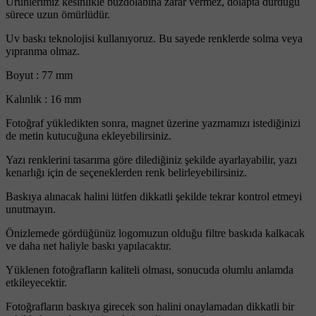
Ürünlerimiz kesinlikle buzdolabına zarar vermez, dolapta durduğu
sürece uzun ömürlüdür.
Uv baskı teknolojisi kullanıyoruz. Bu sayede renklerde solma veya
yıpranma olmaz.
Boyut : 77 mm
Kalınlık : 16 mm
Fotoğraf yükledikten sonra, magnet üzerine yazmamızı istediğinizi
de metin kutucuğuna ekleyebilirsiniz.
Yazı renklerini tasarıma göre dilediğiniz şekilde ayarlayabilir, yazı
kenarlığı için de seçeneklerden renk belirleyebilirsiniz.
Baskıya alınacak halini lütfen dikkatli şekilde tekrar kontrol etmeyi
unutmayın.
Önizlemede gördüğünüz logomuzun olduğu filtre baskıda kalkacak
ve daha net haliyle baskı yapılacaktır.
Yüklenen fotoğrafların kaliteli olması, sonucuda olumlu anlamda
etkileyecektir.
Fotoğrafların baskıya girecek son halini onaylamadan dikkatli bir