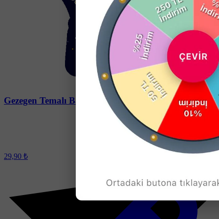
Soru-Cevap
Gezegen Temalı Balon Açacak Magneti
29,90 ₺