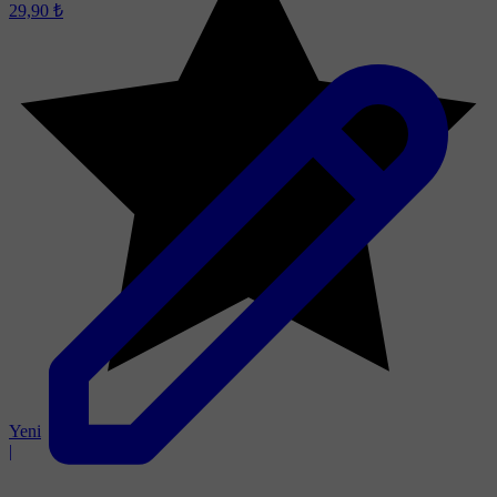
29,90 ₺
Yeni
|