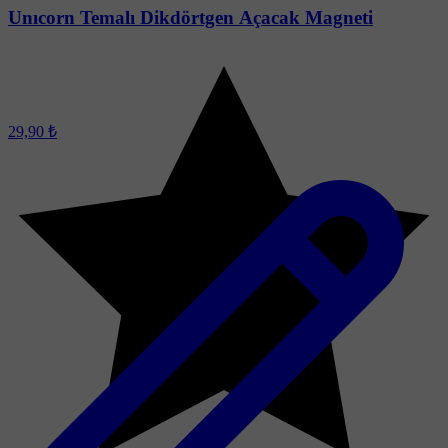
Unıcorn Temalı Dikdörtgen Açacak Magneti
29,90 ₺