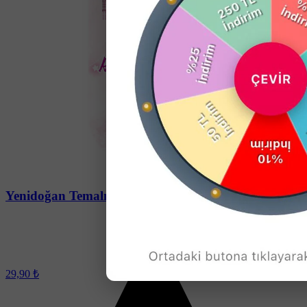
Soru-Cevap
Yenidoğan Temalı Dikdörtgen Açacak Magneti
29,90 ₺