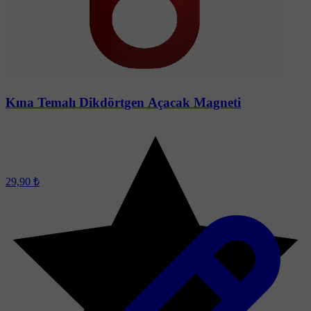
Soru-Cevap
Kına Temalı Dikdörtgen Açacak Magneti
29,90 ₺