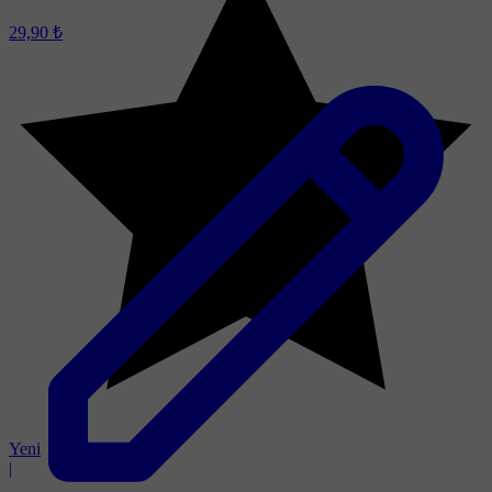
29,90 ₺
Yeni
|