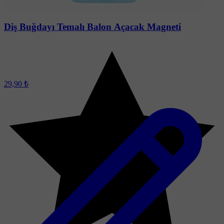
Diş Buğdayı Temalı Balon Açacak Magneti
29,90 ₺