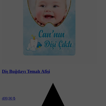
Diş Buğdayı Temalı Afişi
499,90 ₺