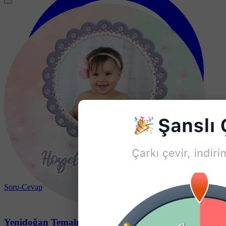
Soru-Cevap
Yenidoğan Temalı Yuvarlak Açacak Magneti