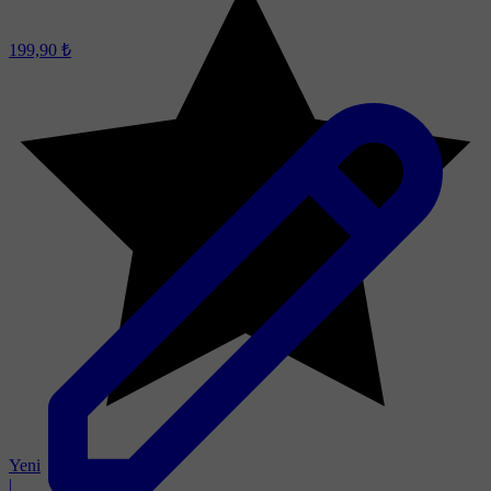
199,90 ₺
Yeni
|