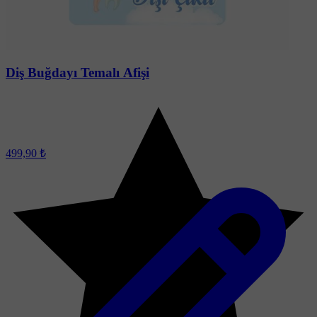
Diş Buğdayı Temalı Afişi
499,90 ₺