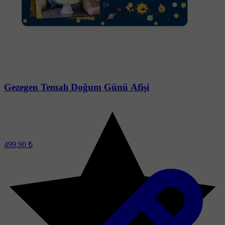
Gezegen Temalı Doğum Günü Afişi
499,90 ₺