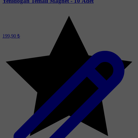
Yenidoğan Temalı Magnet - 10 Adet
199,90 ₺