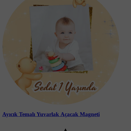
Ayıcık Temalı Yuvarlak Açacak Magneti