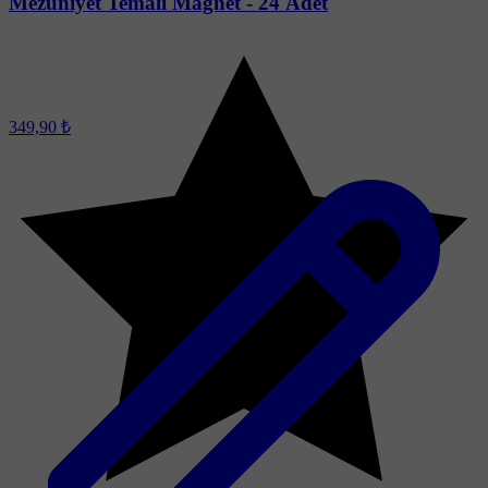
Mezuniyet Temalı Magnet - 24 Adet
349,90 ₺