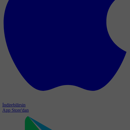
İndirebilirsin
App Store'dan