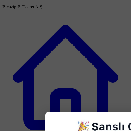
Bicazip E Ticaret A.Ş.