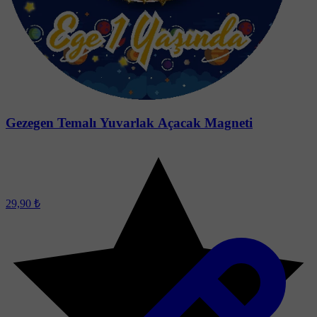
Gezegen Temalı Yuvarlak Açacak Magneti
29,90 ₺