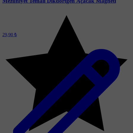
Mezuniyet Temalı Dikdörtgen Açacak Magneti
29,90 ₺