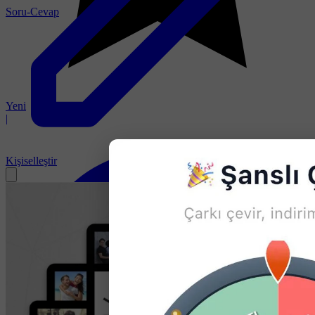
Soru-Cevap
Yeni
|
Kişiselleştir