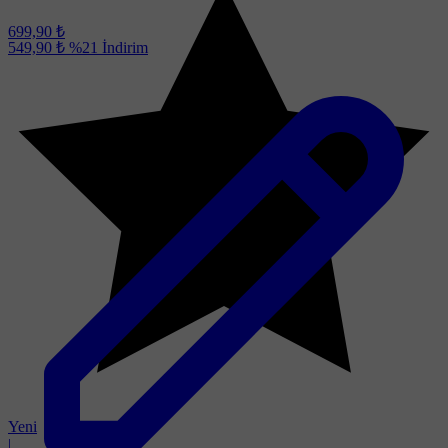
699,90 ₺
549,90 ₺
%21
İndirim
Yeni
|