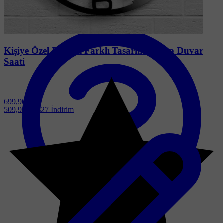
|
Kişiye Özel Resimli Farklı Tasarım Ahşap Duvar
Saati
699,90 ₺
509,90 ₺
%27
İndirim