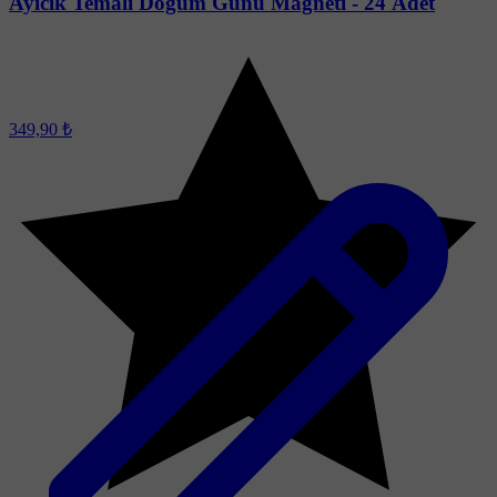
Ayıcık Temalı Doğum Günü Magneti - 24 Adet
349,90 ₺