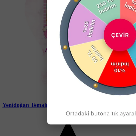
Soru-Cevap
Yenidoğan Temalı Balon Açacak Magneti