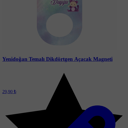
Yenidoğan Temalı Dikdörtgen Açacak Magneti
29,90 ₺