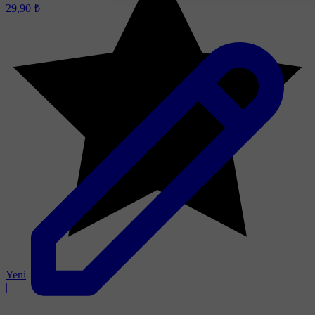
29,90 ₺
Yeni
|