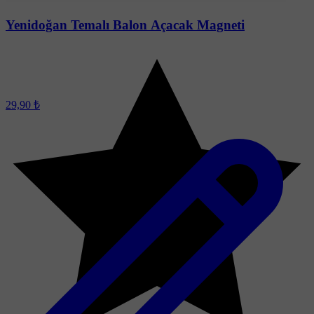
Yenidoğan Temalı Balon Açacak Magneti
29,90 ₺