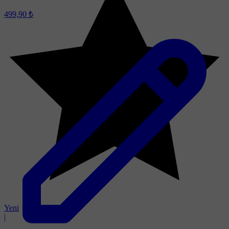
499,90 ₺
Yeni
|