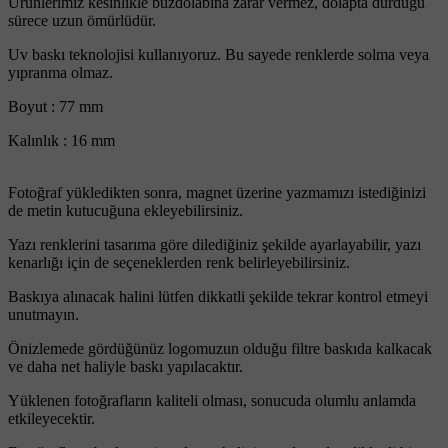
Ürünlerimiz kesinlikle buzdolabına zarar vermez, dolapta durduğu
sürece uzun ömürlüdür.
Uv baskı teknolojisi kullanıyoruz. Bu sayede renklerde solma veya
yıpranma olmaz.
Boyut : 77 mm
Kalınlık : 16 mm
Fotoğraf yükledikten sonra, magnet üzerine yazmamızı istediğinizi
de metin kutucuğuna ekleyebilirsiniz.
Yazı renklerini tasarıma göre dilediğiniz şekilde ayarlayabilir, yazı
kenarlığı için de seçeneklerden renk belirleyebilirsiniz.
Baskıya alınacak halini lütfen dikkatli şekilde tekrar kontrol etmeyi
unutmayın.
Önizlemede gördüğünüz logomuzun olduğu filtre baskıda kalkacak
ve daha net haliyle baskı yapılacaktır.
Yüklenen fotoğrafların kaliteli olması, sonucuda olumlu anlamda
etkileyecektir.