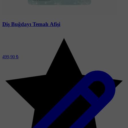
Diş Buğdayı Temalı Afişi
499,90 ₺