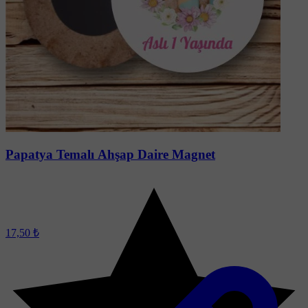
Papatya Temalı Ahşap Daire Magnet
17,50 ₺