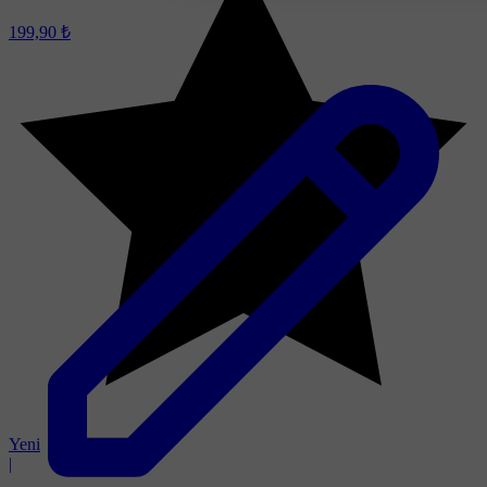
199,90 ₺
Yeni
|