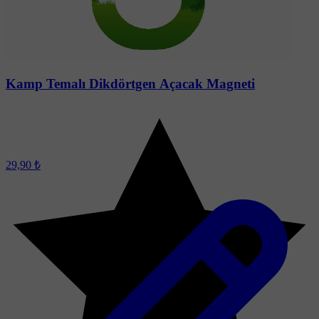
Soru-Cevap
Kamp Temalı Dikdörtgen Açacak Magneti
29,90 ₺