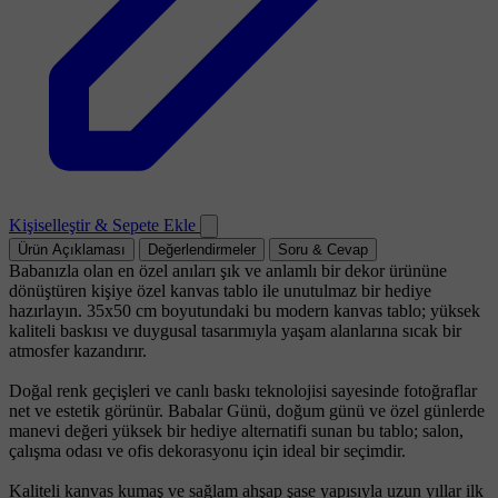
Kişiselleştir & Sepete Ekle
Ürün Açıklaması
Değerlendirmeler
Soru & Cevap
Babanızla olan en özel anıları şık ve anlamlı bir dekor ürününe
dönüştüren kişiye özel kanvas tablo ile unutulmaz bir hediye
hazırlayın. 35x50 cm boyutundaki bu modern kanvas tablo; yüksek
kaliteli baskısı ve duygusal tasarımıyla yaşam alanlarına sıcak bir
atmosfer kazandırır.
Doğal renk geçişleri ve canlı baskı teknolojisi sayesinde fotoğraflar
net ve estetik görünür. Babalar Günü, doğum günü ve özel günlerde
manevi değeri yüksek bir hediye alternatifi sunan bu tablo; salon,
çalışma odası ve ofis dekorasyonu için ideal bir seçimdir.
Kaliteli kanvas kumaş ve sağlam ahşap şase yapısıyla uzun yıllar ilk