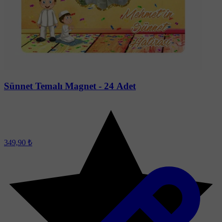
Sünnet Temalı Magnet - 24 Adet
349,90 ₺